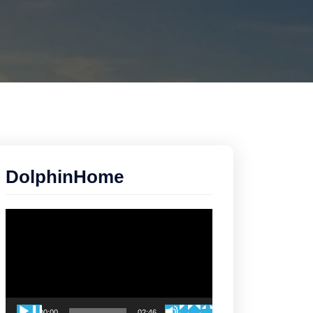
DolphinHome
Trình
chơi
Video
00:00
02:46