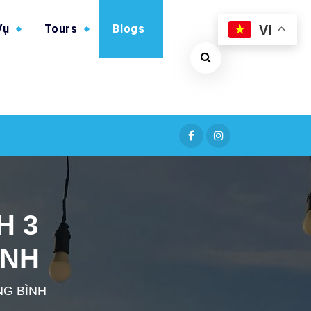
VI
Vụ
Tours
Blogs
H 3
ÌNH
NG BÌNH