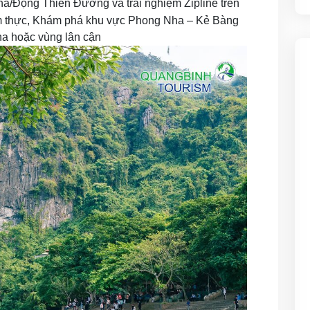
/Động Thiên Đường và trải nghiệm Zipline trên
 thực, Khám phá khu vực Phong Nha – Kẻ Bàng
ha hoặc vùng lân cận