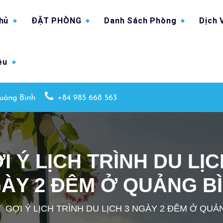
hủ
ĐẶT PHÒNG
Danh Sách Phòng
Dịch 
ệu
uảng Bình
+84 985 668 563
I Ý LỊCH TRÌNH DU LỊC
ÀY 2 ĐÊM Ở QUẢNG B
/
GỢI Ý LỊCH TRÌNH DU LỊCH 3 NGÀY 2 ĐÊM Ở QUẢ