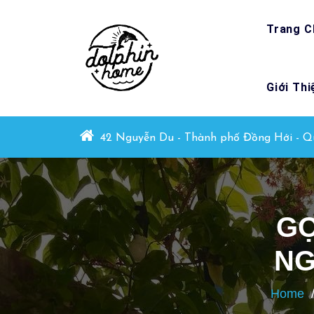
Skip
to
Trang C
content
Giới Thi
Great check-in place!
42 Nguyễn Du - Thành phố Đồng Hới - Q
GỢ
NG
Home