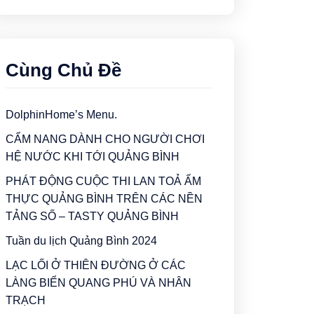
Cùng Chủ Đề
DolphinHome’s Menu.
CẨM NANG DÀNH CHO NGƯỜI CHƠI
HỆ NƯỚC KHI TỚI QUẢNG BÌNH
PHÁT ĐỘNG CUỘC THI LAN TOẢ ẨM
THỰC QUẢNG BÌNH TRÊN CÁC NỀN
TẢNG SỐ – TASTY QUẢNG BÌNH
Tuần du lịch Quảng Bình 2024
LẠC LỐI Ở THIÊN ĐƯỜNG Ở CÁC
LÀNG BIỂN QUANG PHÚ VÀ NHÂN
TRẠCH