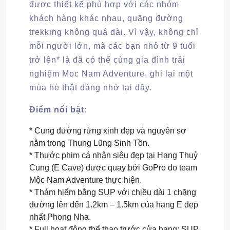
được thiết kế phù hợp với các nhóm
khách hàng khác nhau, quãng đường
trekking không quá dài. Vì vậy, không chỉ
mỗi người lớn, mà các bạn nhỏ từ 9 tuổi
trở lên* là đã có thể cùng gia đình trải
nghiệm Moc Nam Adventure, ghi lại một
mùa hè thật đáng nhớ tại đây.
Điểm nổi bật:
* Cung đường rừng xinh đẹp và nguyên sơ
nằm trong Thung Lũng Sinh Tồn.
* Thước phim cá nhân siêu đẹp tại Hang Thuỷ
Cung (E Cave) được quay bởi GoPro do team
Mộc Nam Adventure thực hiện.
* Thám hiểm bằng SUP với chiều dài 1 chặng
đường lên đến 1.2km – 1.5km của hang E đẹp
nhất Phong Nha.
* Full hoạt động thể thao trước cửa hang: SUP,