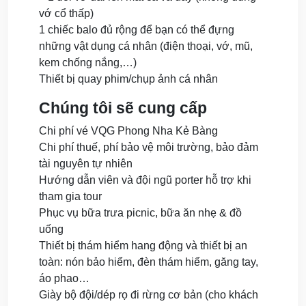
vớ cổ thấp)
1 chiếc balo đủ rộng để bạn có thể đựng
những vật dụng cá nhân (điện thoại, vớ, mũ,
kem chống nắng,…)
Thiết bị quay phim/chụp ảnh cá nhân
Chúng tôi sẽ cung cấp
Chi phí vé VQG Phong Nha Kẻ Bàng
Chi phí thuế, phí bảo vệ môi trường, bảo đảm
tài nguyên tự nhiên
Hướng dẫn viên và đội ngũ porter hỗ trợ khi
tham gia tour
Phục vụ bữa trưa picnic, bữa ăn nhẹ & đồ
uống
Thiết bị thám hiểm hang động và thiết bị an
toàn: nón bảo hiểm, đèn thám hiểm, găng tay,
áo phao…
Giày bộ đội/dép rọ đi rừng cơ bản (cho khách